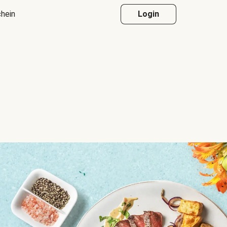
hein
Login