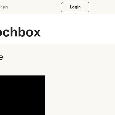
hein
Login
Kochbox
e