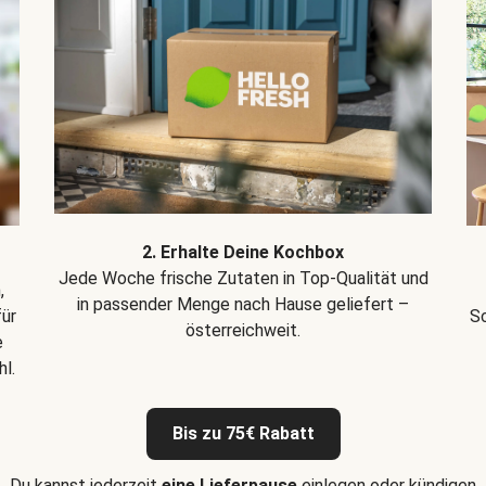
2. Erhalte Deine Kochbox
Jede Woche frische Zutaten in Top-Qualität und
,
in passender Menge nach Hause geliefert –
für
Sc
österreichweit.
e
l.
Bis zu 75€ Rabatt
Du kannst jederzeit
eine Lieferpause
einlegen oder kündigen