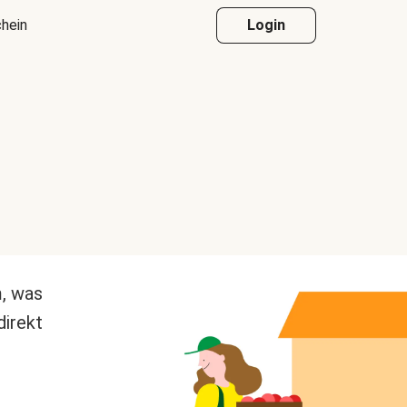
hein
Login
m, was
direkt