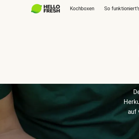
Kochboxen
So funktioniert'
De
Herku
auf