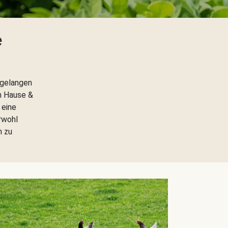
e
 gelangen
h Hause &
 eine
rwohl
h zu