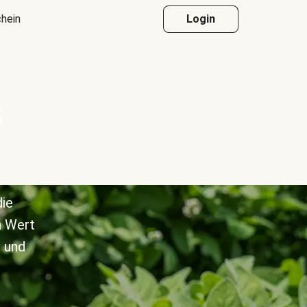
hein
Login
s
die
n Wert
 und