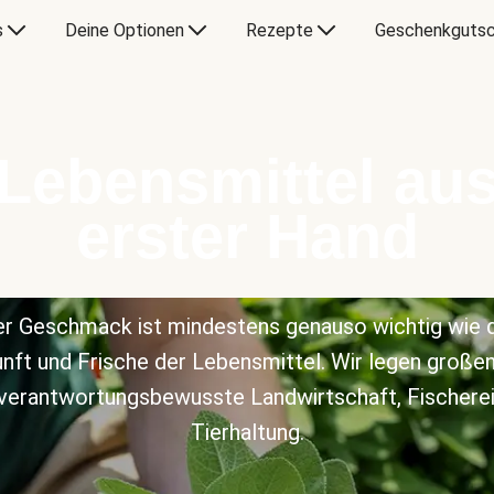
s
Deine Optionen
Rezepte
Geschenkgutsc
Lebensmittel au
erster Hand
r Geschmack ist mindestens genauso wichtig wie 
nft und Frische der Lebensmittel. Wir legen große
 verantwortungsbewusste Landwirtschaft, Fischerei
Tierhaltung.