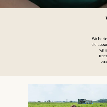
Wir bezi
die Lebe
wir 
trans
zus