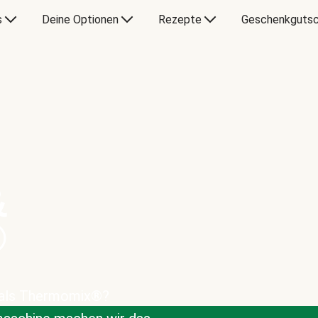
s
Deine Optionen
Rezepte
Geschenkgutsc
&
®
 als Thermomix®?