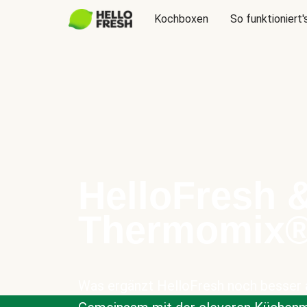
Kochboxen
So funktioniert'
HelloFresh 
Thermomix
Was ergänzt HelloFresh noch besser