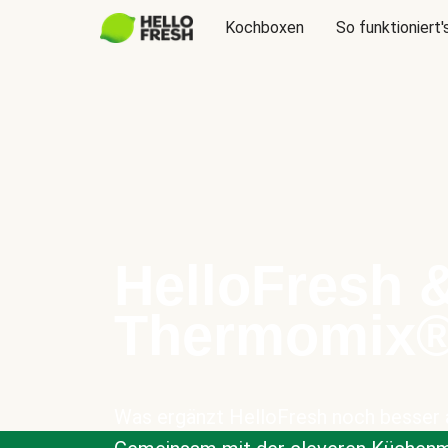
Kochboxen
So funktioniert'
HelloFresh 
Thermomix
Was ergänzt HelloFresh noch besser