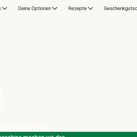
s
Deine Optionen
Rezepte
Geschenkgutsc
&
®
 als Thermomix®?