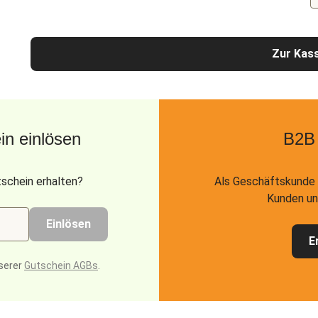
Zur Kas
n einlösen
B2B
schein erhalten?
Als Geschäftskunde 
Kunden un
Einlösen
E
serer
Gutschein AGBs
.