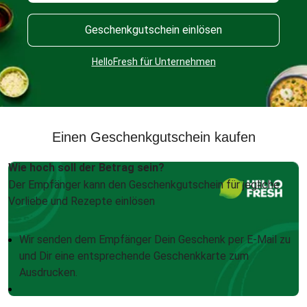
Geschenkgutschein einlösen
HelloFresh für Unternehmen
Einen Geschenkgutschein kaufen
Wie hoch soll der Betrag sein?
Der Empfänger kann den Geschenkgutschein für jegliche
Vorliebe und Rezepte einlösen
Wir senden dem Empfänger Dein Geschenk per E-Mail zu
und Dir eine entsprechende Geschenkkarte zum
Ausdrucken.