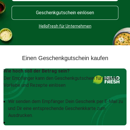
Geschenkgutschein einlösen
HelloFresh für Unternehmen
Einen Geschenkgutschein kaufen
Wie hoch soll der Betrag sein?
Der Empfänger kann den Geschenkgutschein für jegliche
Vorliebe und Rezepte einlösen
Wir senden dem Empfänger Dein Geschenk per E-Mail zu
und Dir eine entsprechende Geschenkkarte zum
Ausdrucken.