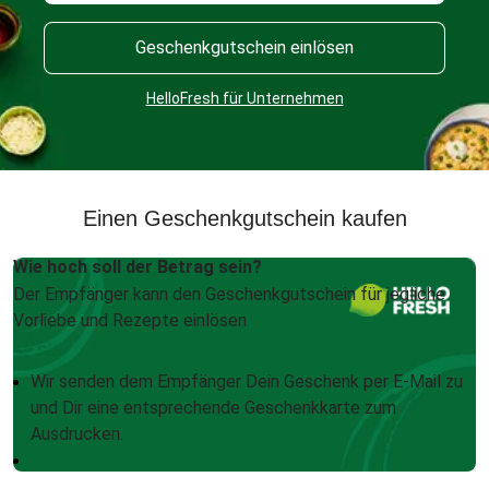
Geschenkgutschein einlösen
HelloFresh für Unternehmen
Einen Geschenkgutschein kaufen
Wie hoch soll der Betrag sein?
Der Empfänger kann den Geschenkgutschein für jegliche
Vorliebe und Rezepte einlösen
Wir senden dem Empfänger Dein Geschenk per E-Mail zu
und Dir eine entsprechende Geschenkkarte zum
Ausdrucken.