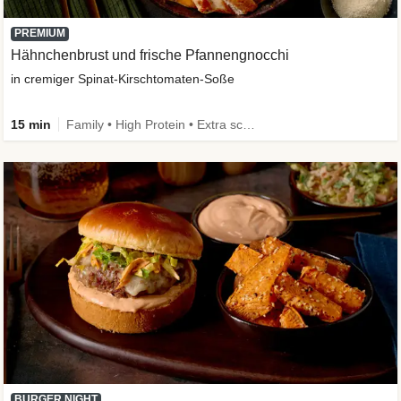
PREMIUM
Hähnchenbrust und frische Pfannengnocchi
in cremiger Spinat-Kirschtomaten-Soße
15 min
Family • High Protein • Extra schnell
BURGER NIGHT