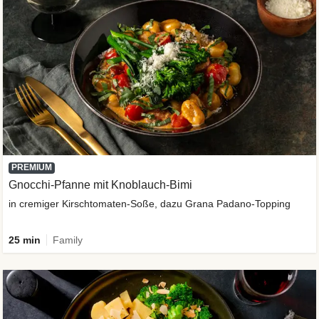
PREMIUM
Gnocchi-Pfanne mit Knoblauch-Bimi
in cremiger Kirschtomaten-Soße, dazu Grana Padano-Topping
25 min
Family