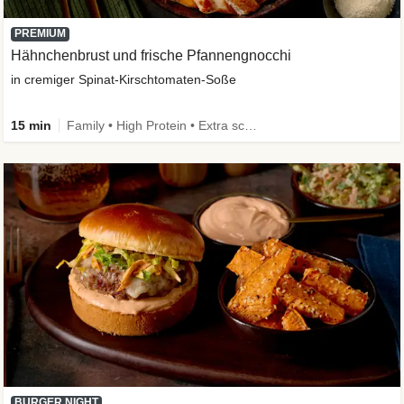
PREMIUM
Hähnchenbrust und frische Pfannengnocchi
in cremiger Spinat-Kirschtomaten-Soße
15 min
Family • High Protein • Extra schnell
BURGER NIGHT