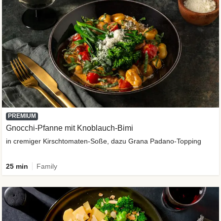
PREMIUM
Gnocchi-Pfanne mit Knoblauch-Bimi
in cremiger Kirschtomaten-Soße, dazu Grana Padano-Topping
25 min
Family