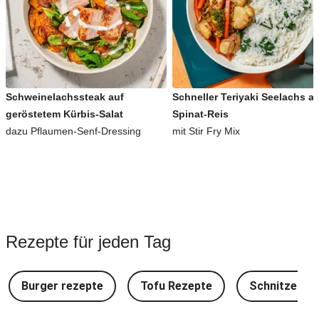
Schweinelachssteak auf
Schneller Teriyaki Seelachs a
geröstetem Kürbis-Salat
Spinat-Reis
dazu Pflaumen-Senf-Dressing
mit Stir Fry Mix
Rezepte für jeden Tag
Burger rezepte
Tofu Rezepte
Schnitzel Re