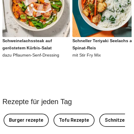
Schweinelachssteak auf
Schneller Teriyaki Seelachs a
geröstetem Kürbis-Salat
Spinat-Reis
dazu Pflaumen-Senf-Dressing
mit Stir Fry Mix
Rezepte für jeden Tag
Burger rezepte
Tofu Rezepte
Schnitzel Re