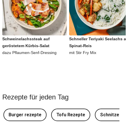
Schweinelachssteak auf
Schneller Teriyaki Seelachs a
geröstetem Kürbis-Salat
Spinat-Reis
dazu Pflaumen-Senf-Dressing
mit Stir Fry Mix
Rezepte für jeden Tag
Burger rezepte
Tofu Rezepte
Schnitzel Re