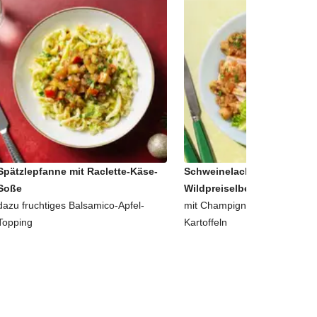
Spätzlepfanne mit Raclette-Käse-
Schweinelachssteak in
Soße
Wildpreiselbeer-Soße
dazu fruchtiges Balsamico-Apfel-
mit Champignons und roten S
Topping
Kartoffeln