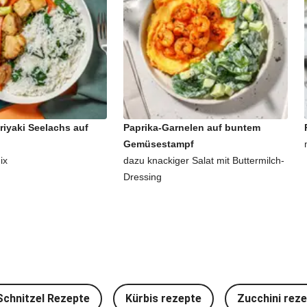
riyaki Seelachs auf
Paprika-Garnelen auf buntem
Gemüsestampf
ix
dazu knackiger Salat mit Buttermilch-
Dressing
Schnitzel Rezepte
Kürbis rezepte
Zucchini rez