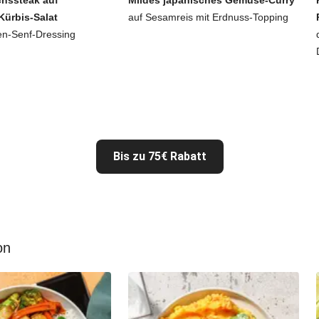
hssteak auf
Mildes japanisches Gemüse-Curry
Kürbis-Salat
auf Sesamreis mit Erdnuss-Topping
en-Senf-Dressing
Bis zu 75€ Rabatt
on