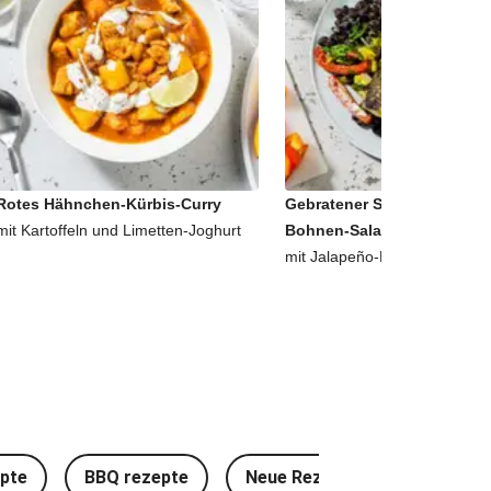
Rotes Hähnchen-Kürbis-Curry
Gebratener Seehecht auf A
mit Kartoffeln und Limetten-Joghurt
Bohnen-Salat
mit Jalapeño-Limetten-Dip
epte
BBQ rezepte
Neue Rezeptideen
Schn