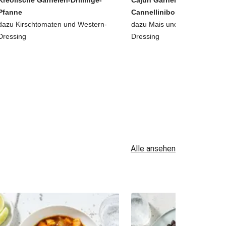
Kreolische Garnelen-Drillinge-
Cajun Garnelen auf
Pfanne
Cannellinibohnen-Salat
dazu Kirschtomaten und Western-
dazu Mais und Buttermilch-Zi
Dressing
Dressing
Alle ansehen