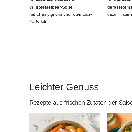
Schweinelachssteak in
Schweinelac
Wildpreiselbeer-Soße
geröstetem 
mit Champignons und roten Salz-
dazu Pflaum
Kartoffeln
Leichter Genuss
Rezepte aus frischen Zutaten der Sais