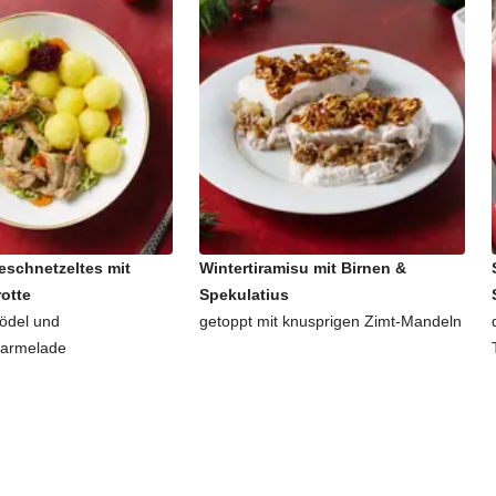
eschnetzeltes mit
Wintertiramisu mit Birnen &
otte
Spekulatius
ödel und
getoppt mit knusprigen Zimt-Mandeln
marmelade