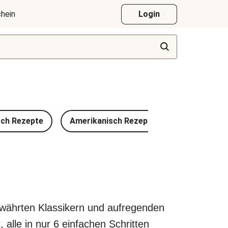
hein
Login
sch Rezepte
Amerikanisch Rezepte
Türkische 
ewährten Klassikern und aufregenden
 alle in nur 6 einfachen Schritten