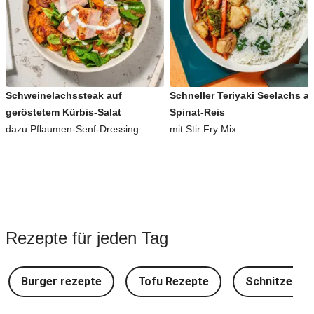
Schweinelachssteak auf
Schneller Teriyaki Seelachs a
geröstetem Kürbis-Salat
Spinat-Reis
dazu Pflaumen-Senf-Dressing
mit Stir Fry Mix
Rezepte für jeden Tag
Burger rezepte
Tofu Rezepte
Schnitzel Re