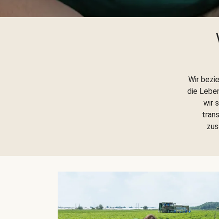
Wir bezi
die Lebe
wir 
trans
zus