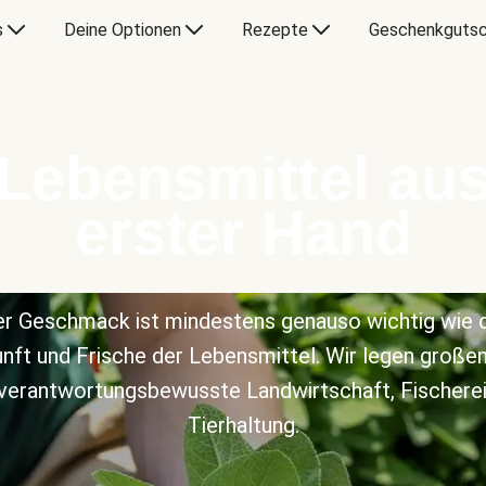
s
Deine Optionen
Rezepte
Geschenkgutsc
Lebensmittel au
erster Hand
r Geschmack ist mindestens genauso wichtig wie 
nft und Frische der Lebensmittel. Wir legen große
 verantwortungsbewusste Landwirtschaft, Fischerei
Tierhaltung.