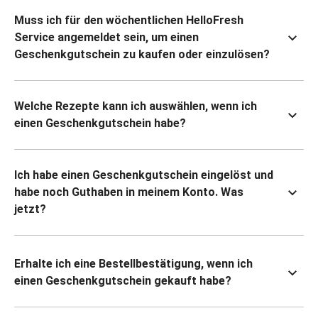
Muss ich für den wöchentlichen HelloFresh
Service angemeldet sein, um einen
Geschenkgutschein zu kaufen oder einzulösen?
Welche Rezepte kann ich auswählen, wenn ich
einen Geschenkgutschein habe?
Ich habe einen Geschenkgutschein eingelöst und
habe noch Guthaben in meinem Konto. Was
jetzt?
Erhalte ich eine Bestellbestätigung, wenn ich
einen Geschenkgutschein gekauft habe?