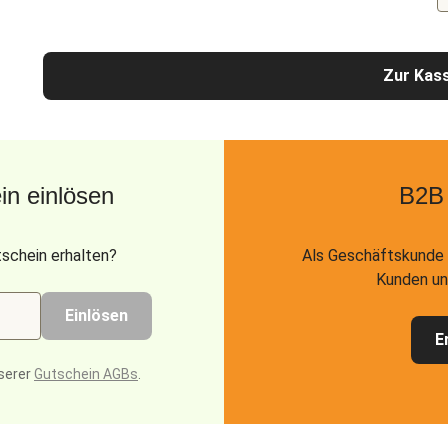
Zur Kas
n einlösen
B2B
schein erhalten?
Als Geschäftskunde 
Kunden un
Einlösen
E
serer
Gutschein AGBs
.