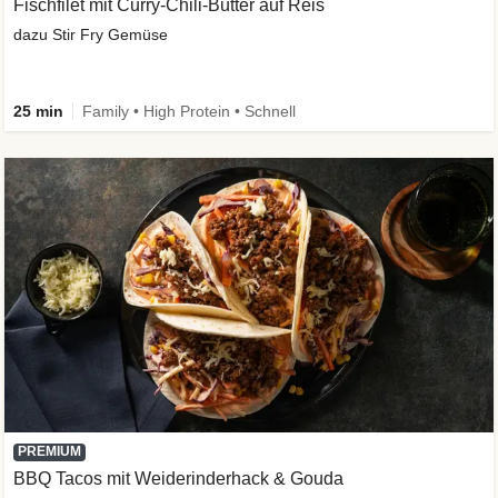
Fischfilet mit Curry-Chili-Butter auf Reis
dazu Stir Fry Gemüse
25 min
Family • High Protein • Schnell
PREMIUM
BBQ Tacos mit Weiderinderhack & Gouda