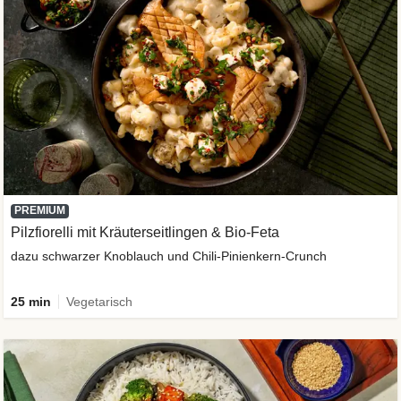
PREMIUM
Pilzfiorelli mit Kräuterseitlingen & Bio-Feta
dazu schwarzer Knoblauch und Chili-Pinienkern-Crunch
25 min
Vegetarisch