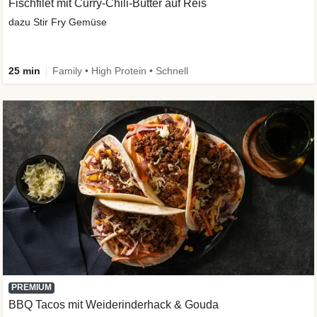
Fischfilet mit Curry-Chili-Butter auf Reis
dazu Stir Fry Gemüse
25 min
Family • High Protein • Schnell
PREMIUM
BBQ Tacos mit Weiderinderhack & Gouda