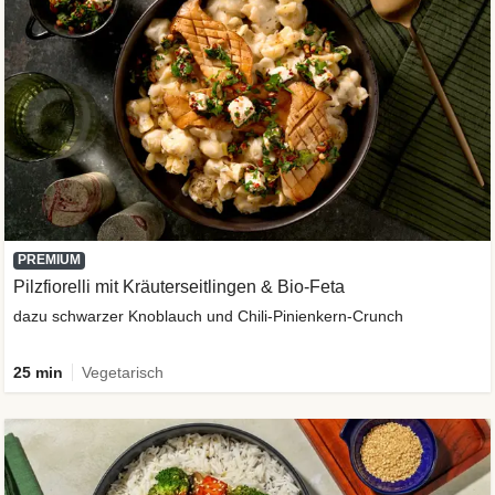
PREMIUM
Pilzfiorelli mit Kräuterseitlingen & Bio-Feta
dazu schwarzer Knoblauch und Chili-Pinienkern-Crunch
25 min
Vegetarisch