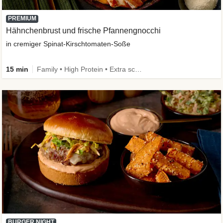
PREMIUM
Hähnchenbrust und frische Pfannengnocchi
in cremiger Spinat-Kirschtomaten-Soße
15 min
Family • High Protein • Extra schnell
BURGER NIGHT