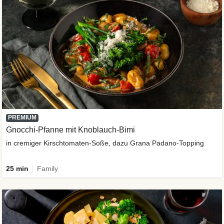
PREMIUM
Gnocchi-Pfanne mit Knoblauch-Bimi
in cremiger Kirschtomaten-Soße, dazu Grana Padano-Topping
25 min
Family