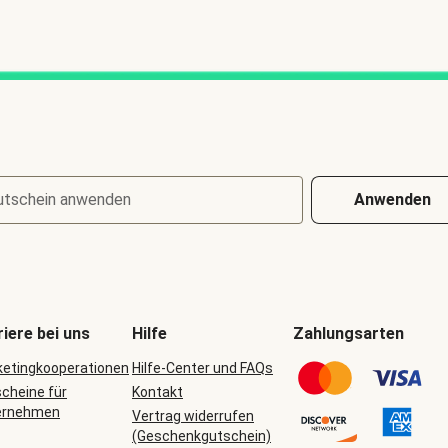
utschein anwenden
Anwenden
riere bei uns
Hilfe
Zahlungsarten
etingkooperationen
Hilfe-Center und FAQs
cheine für
Kontakt
ernehmen
Vertrag widerrufen
(Geschenkgutschein)