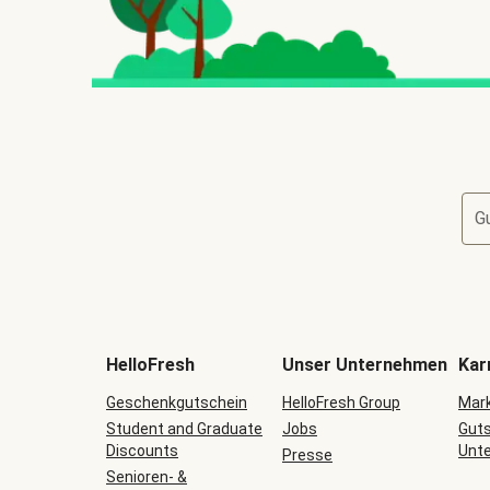
G
HelloFresh
Unser Unternehmen
Kar
Geschenkgutschein
HelloFresh Group
Mark
Student and Graduate
Jobs
Guts
Discounts
Unt
Presse
Senioren- &