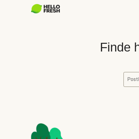
Finde h
Postl
Finde he