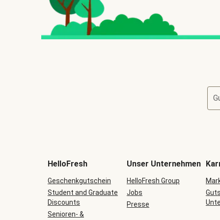
G
HelloFresh
Unser Unternehmen
Kar
Geschenkgutschein
HelloFresh Group
Mark
Student and Graduate
Jobs
Guts
Discounts
Unt
Presse
Senioren- &