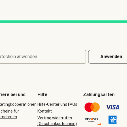
utschein anwenden
Anwenden
riere bei uns
Hilfe
Zahlungsarten
etingkooperationen
Hilfe-Center und FAQs
cheine für
Kontakt
ernehmen
Vertrag widerrufen
(Geschenkgutschein)