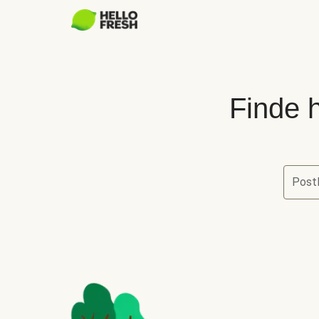
Finde h
Postl
Finde he