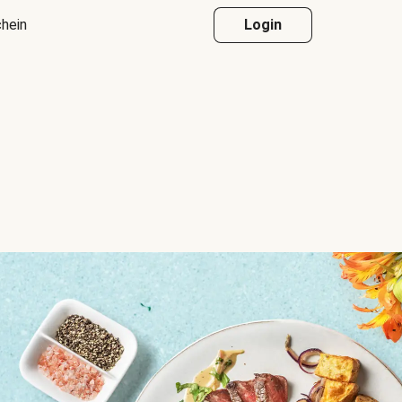
hein
Login