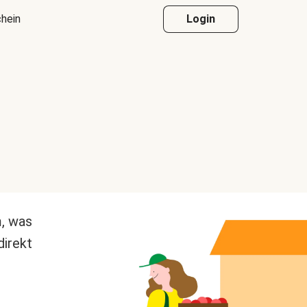
hein
Login
m, was
direkt