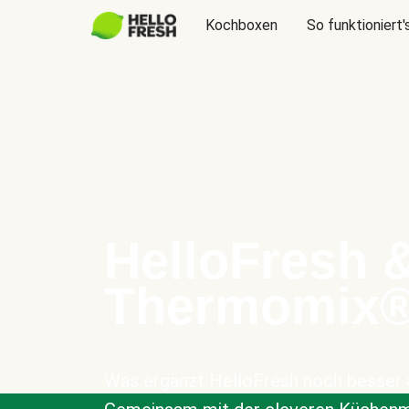
Kochboxen
So funktioniert'
HelloFresh 
Thermomix
Was ergänzt HelloFresh noch besser