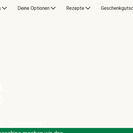
s
Deine Optionen
Rezepte
Geschenkgutsc
&
®
 als Thermomix®?