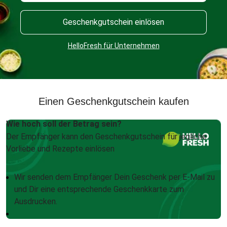
Geschenkgutschein einlösen
HelloFresh für Unternehmen
Einen Geschenkgutschein kaufen
Wie hoch soll der Betrag sein?
Der Empfänger kann den Geschenkgutschein für jegliche
Vorliebe und Rezepte einlösen
Wir senden dem Empfänger Dein Geschenk per E-Mail zu
und Dir eine entsprechende Geschenkkarte zum
Ausdrucken.