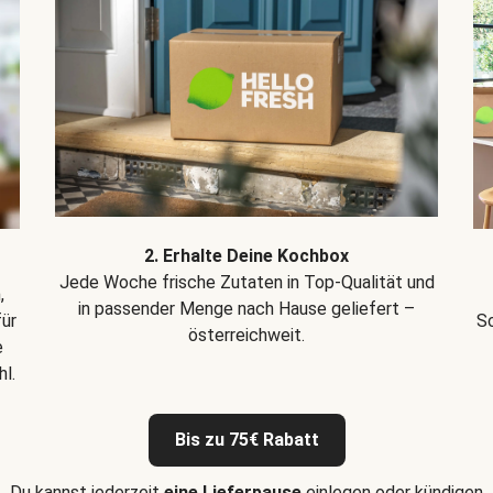
2. Erhalte Deine Kochbox
Jede Woche frische Zutaten in Top-Qualität und
,
in passender Menge nach Hause geliefert –
für
Sc
österreichweit.
e
l.
Bis zu 75€ Rabatt
Du kannst jederzeit
eine Lieferpause
einlegen oder kündigen