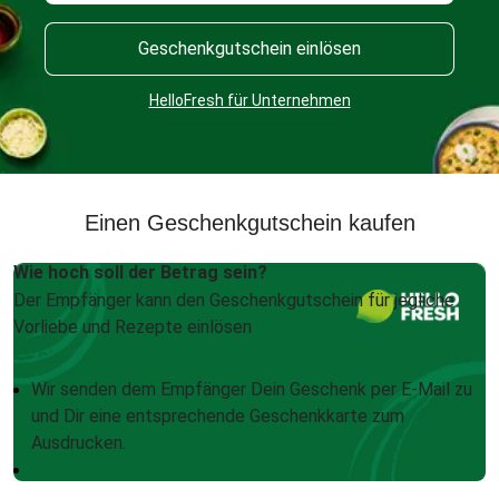
Geschenkgutschein einlösen
HelloFresh für Unternehmen
Einen Geschenkgutschein kaufen
Wie hoch soll der Betrag sein?
Der Empfänger kann den Geschenkgutschein für jegliche
Vorliebe und Rezepte einlösen
Wir senden dem Empfänger Dein Geschenk per E-Mail zu
und Dir eine entsprechende Geschenkkarte zum
Ausdrucken.