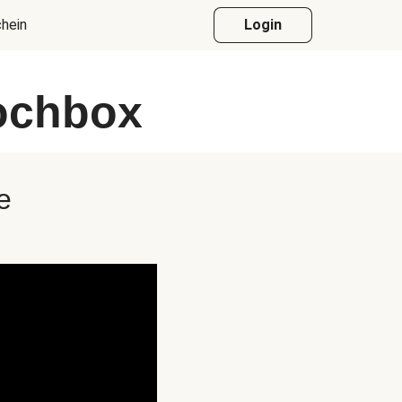
hein
Login
Kochbox
e