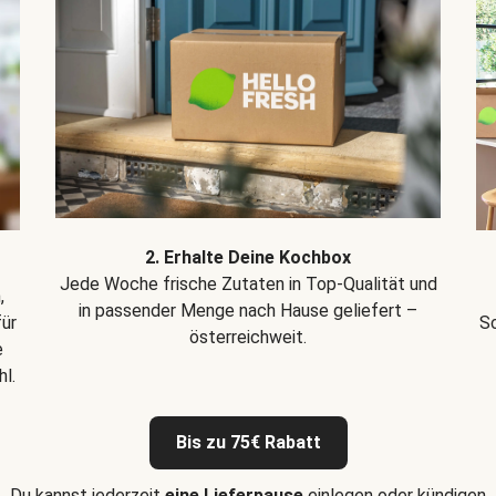
2. Erhalte Deine Kochbox
Jede Woche frische Zutaten in Top-Qualität und
,
in passender Menge nach Hause geliefert –
für
Sc
österreichweit.
e
l.
Bis zu 75€ Rabatt
Du kannst jederzeit
eine Lieferpause
einlegen oder kündigen