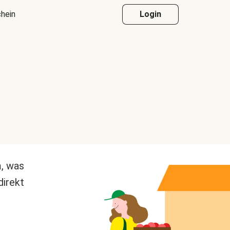
hein
Login
m, was
direkt