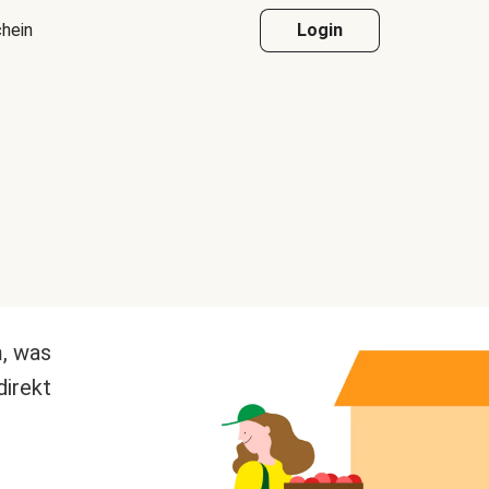
hein
Login
m, was
direkt