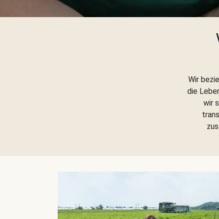
Wir bezi
die Lebe
wir 
trans
zus