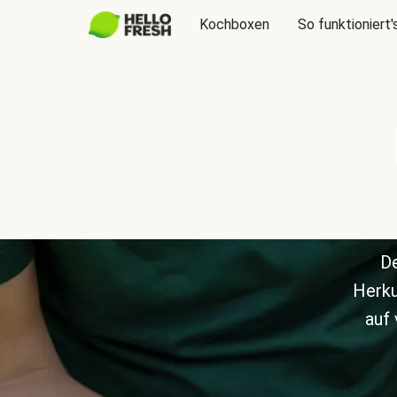
Kochboxen
So funktioniert'
De
Herku
auf