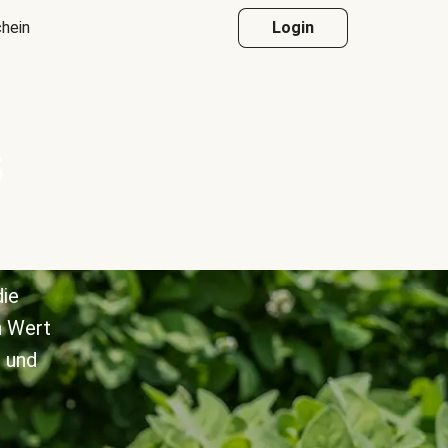
hein
Login
s
die
n Wert
 und