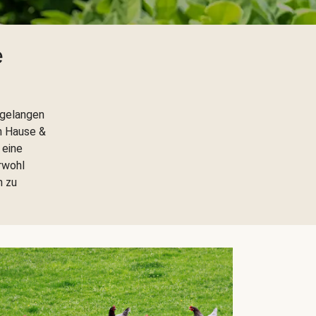
e
 gelangen
h Hause &
 eine
rwohl
h zu