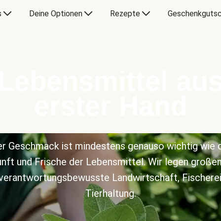
s
Deine Optionen
Rezepte
Geschenkgutsc
Lebensmittel au
erster Hand
r Geschmack ist mindestens genauso wichtig wie 
nft und Frische der Lebensmittel. Wir legen große
 verantwortungsbewusste Landwirtschaft, Fischerei
Tierhaltung.