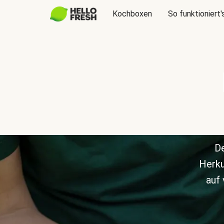
Kochboxen
So funktioniert'
De
Herku
auf