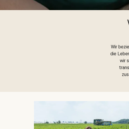
Wir bezi
die Lebe
wir 
trans
zus