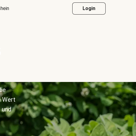
hein
Login
s
die
n Wert
 und