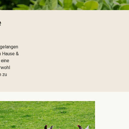
e
 gelangen
h Hause &
 eine
rwohl
h zu