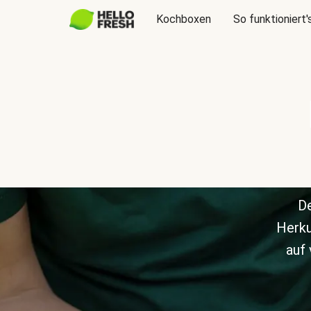
Kochboxen
So funktioniert'
De
Herku
auf