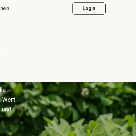
hein
Login
s
die
n Wert
 und