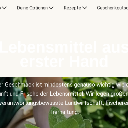
s
Deine Optionen
Rezepte
Geschenkgutsc
Lebensmittel au
erster Hand
r Geschmack ist mindestens genauso wichtig wie 
nft und Frische der Lebensmittel. Wir legen große
 verantwortungsbewusste Landwirtschaft, Fischerei
Tierhaltung.