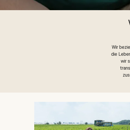
Wir bezi
die Lebe
wir 
trans
zus