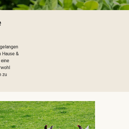
e
 gelangen
h Hause &
 eine
rwohl
h zu