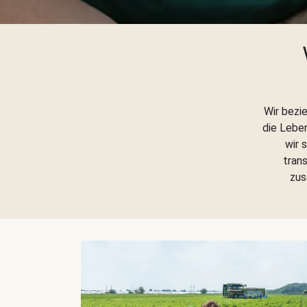
Wir bezi
die Lebe
wir 
trans
zus