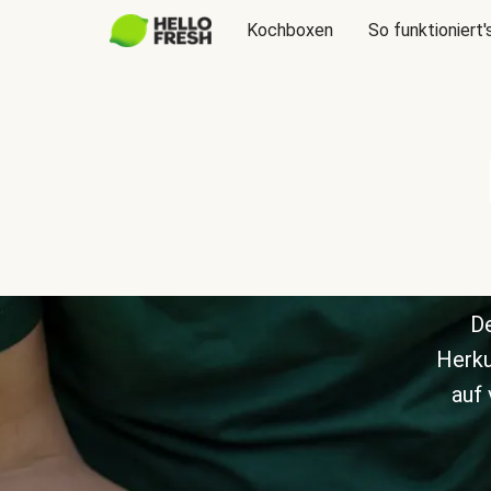
Kochboxen
So funktioniert'
De
Herku
auf