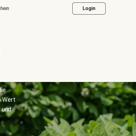
hein
Login
s
die
n Wert
 und