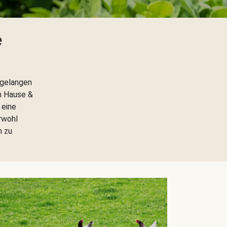
e
 gelangen
h Hause &
 eine
rwohl
h zu