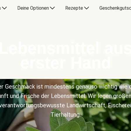
s
Deine Optionen
Rezepte
Geschenkgutsc
Lebensmittel au
erster Hand
r Geschmack ist mindestens genauso wichtig wie 
nft und Frische der Lebensmittel. Wir legen große
 verantwortungsbewusste Landwirtschaft, Fischerei
Tierhaltung.