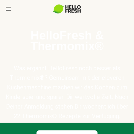
HelloFresh &
Thermomix®
Was ergänzt HelloFresh noch besser als
Thermomix®? Gemeinsam mit der cleveren
Küchenmaschine machen wir das Kochen zum
Kinderspiel und sparen Dir wertvolle Zeit. Nach
Deiner Anmeldung stehen Dir wöchentlich über
22 Thermomix® Rezepte zur Verfügung.