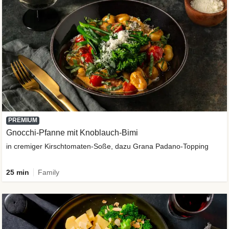
PREMIUM
Gnocchi-Pfanne mit Knoblauch-Bimi
in cremiger Kirschtomaten-Soße, dazu Grana Padano-Topping
25 min
Family