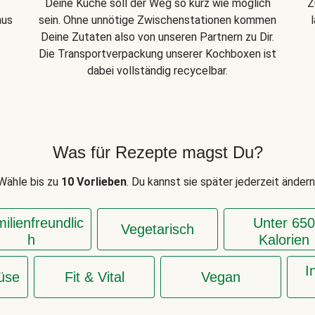
Z
Deine Küche soll der Weg so kurz wie möglich
aus
sein. Ohne unnötige Zwischenstationen kommen
Deine Zutaten also von unseren Partnern zu Dir.
Die Transportverpackung unserer Kochboxen ist
dabei vollständig recycelbar.
Was für Rezepte magst Du?
Wähle bis zu
10 Vorlieben
. Du kannst sie später jederzeit ändern
ilienfreundlic
Unter 650
Vegetarisch
h
Kalorien
I
üse
Fit & Vital
Vegan