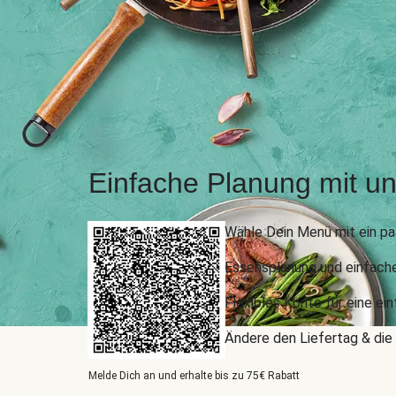
Einfache Planung mit u
Wähle Dein Menü mit ein pa
Essensplanung und einfach
Flexibles Konto für eine ei
Ändere den Liefertag & die 
Melde Dich an und erhalte bis zu 75€ Rabatt