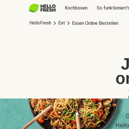
Kochboxen
So funktioniert'
HelloFresh
Eat
Essen Online Bestellen
o
O
Hello