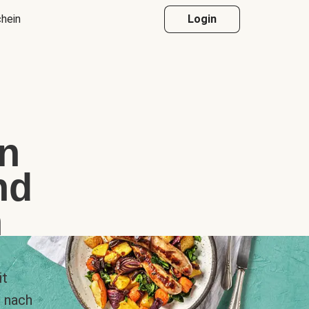
hein
Login
n
nd
n
it
r nach