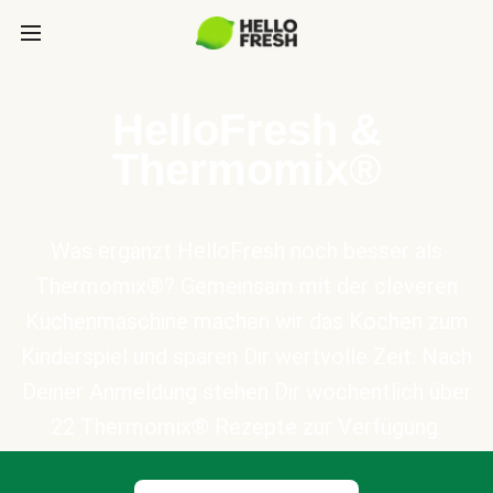
HelloFresh &
Thermomix®
Was ergänzt HelloFresh noch besser als
Thermomix®? Gemeinsam mit der cleveren
Küchenmaschine machen wir das Kochen zum
Kinderspiel und sparen Dir wertvolle Zeit. Nach
Deiner Anmeldung stehen Dir wöchentlich über
22 Thermomix® Rezepte zur Verfügung.