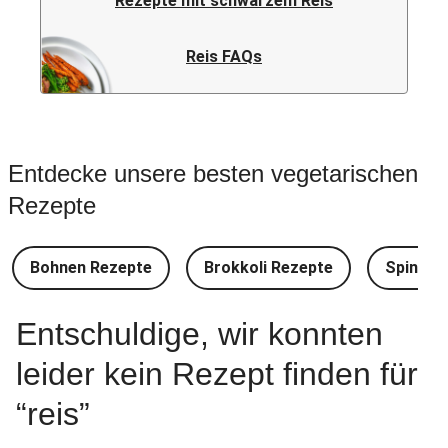
Rezepte mit schwarzem Reis
Reis FAQs
Entdecke unsere besten vegetarischen
Rezepte
Bohnen Rezepte
Brokkoli Rezepte
Spinat 
Entschuldige, wir konnten
leider kein Rezept finden für
“
reis
”