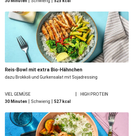
|
|
30 Minuten
Schwierig
525
kcal
Reis-Bowl mit extra Bio-Hähnchen
dazu Brokkoli und Gurkensalat mit Sojadressing
|
VIEL GEMÜSE
HIGH PROTEIN
|
|
30 Minuten
Schwierig
527
kcal