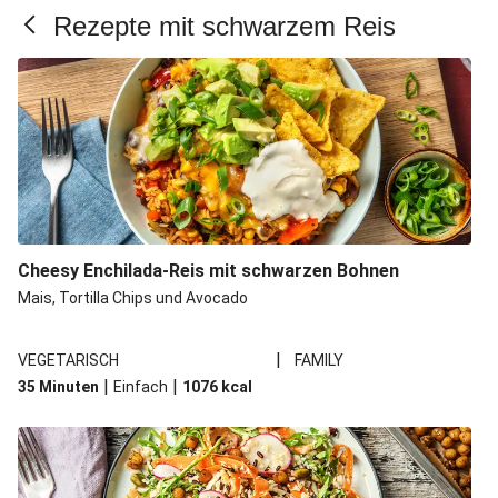
Rezepte mit schwarzem Reis
Hello Köfte! Türkisch-kräftige Frikadellen
Adana-Köfte
Putenbrust mit winterlichen Orangen-Karotten
Griechische Hackspieße in Tomatensoße
Cheesy Enchilada-Reis mit schwarzen Bohnen
Mais, Tortilla Chips und Avocado
|
VEGETARISCH
FAMILY
|
|
35 Minuten
Einfach
1076
kcal