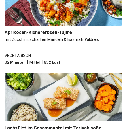
Aprikosen-Kichererbsen-Tajine
mit Zucchini, scharfen Mandeln & Basmati-Wildreis
VEGETARISCH
|
|
35 Minuten
Mittel
832
kcal
Lachsfilet im Sesammantel mit Teriyakisoße