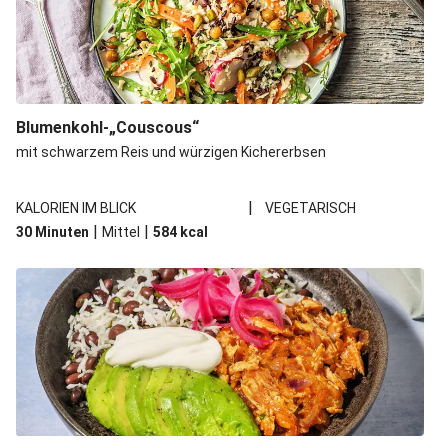
Blumenkohl-„Couscous“
mit schwarzem Reis und würzigen Kichererbsen
|
KALORIEN IM BLICK
VEGETARISCH
|
|
30 Minuten
Mittel
584
kcal