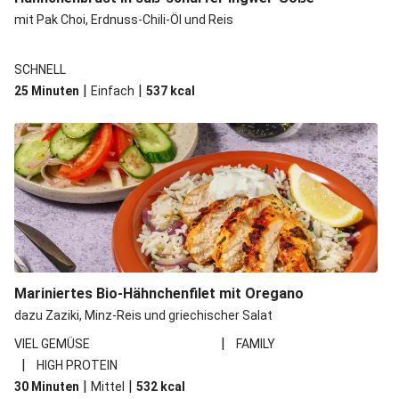
mit Pak Choi, Erdnuss-Chili-Öl und Reis
SCHNELL
|
|
25 Minuten
Einfach
537
kcal
Mariniertes Bio-Hähnchenfilet mit Oregano
dazu Zaziki, Minz-Reis und griechischer Salat
|
VIEL GEMÜSE
FAMILY
|
HIGH PROTEIN
|
|
30 Minuten
Mittel
532
kcal