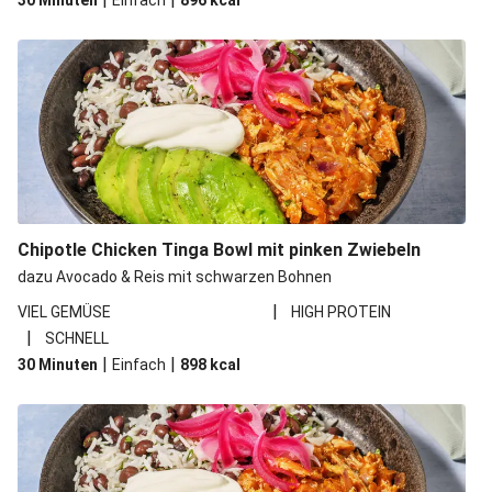
30 Minuten
Einfach
896
kcal
Chipotle Chicken Tinga Bowl mit pinken Zwiebeln
dazu Avocado & Reis mit schwarzen Bohnen
|
VIEL GEMÜSE
HIGH PROTEIN
|
SCHNELL
|
|
30 Minuten
Einfach
898
kcal