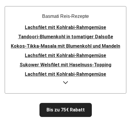
Basmati Reis-Rezepte
Lachsfilet mit Kohlrabi-Rahmgemüse
Tandoori-Blumenkohl in tomatiger Dalsoße
Kokos-Tikka-Masala mit Blumenkohl und Mandeln
Lachsfilet mit Kohlrabi-Rahmgemüse
Sukower Welsfilet mit Haselnuss-Topping
Lachsfilet mit Kohlrabi-Rahmgemüse
Gemüsefrikassee mit Blumenkohl
Hello Köfte! Türkische Frikadellen
Hello Köfte! Türkische Frikadellen
Bis zu 75€ Rabatt
Hello Köfte! Türkische Frikadellen
Hello Köfte! Türkische Frikadellen
Hello Köfte! Türkisch-kräftige Frikadellen