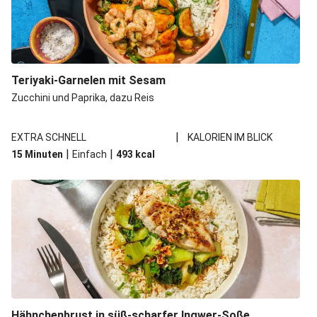
Teriyaki-Garnelen mit Sesam
Zucchini und Paprika, dazu Reis
|
EXTRA SCHNELL
KALORIEN IM BLICK
|
|
15 Minuten
Einfach
493
kcal
Hähnchenbrust in süß-scharfer Ingwer-Soße