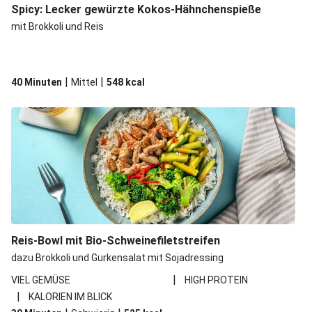
Spicy: Lecker gewürzte Kokos-Hähnchenspieße
mit Brokkoli und Reis
|
|
40 Minuten
Mittel
548
kcal
Reis-Bowl mit Bio-Schweinefiletstreifen
dazu Brokkoli und Gurkensalat mit Sojadressing
|
VIEL GEMÜSE
HIGH PROTEIN
|
KALORIEN IM BLICK