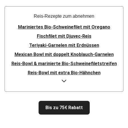
Reis-Rezepte zum abnehmen
Mariniertes Bio-Schweinefilet mit Oregano
Fischfilet mit Djuvec-Reis
Teriyaki-Garnelen mit Erdnüssen
Mexican Bowl mit doppelt Knoblauch-Garnelen
Reis-Bowl & marinierte Bio-Schweinefiletstreifen
Reis-Bowl mit extra Bio-Hähnchen
Teriyaki-Garnelen mit Erdnüssen
Mexican Bowl mit Knoblauch-Fischfilet
Fischfilet mit Djuvec-Reis
Bis zu 75€ Rabatt
Mariniertes Bio-Schweinefilet mit Oregano
Mariniertes Bio-Hähnchenfilet mit Oregano
Bio Rinderhüftsteak in süß-scharfer Ingwer-Soße