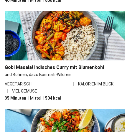
|
|
40 Minuten
Mittel
800
kcal
Gobi Masala! Indisches Curry mit Blumenkohl
und Bohnen, dazu Basmati-Wildreis
|
VEGETARISCH
KALORIEN IM BLICK
|
VIEL GEMÜSE
|
|
35 Minuten
Mittel
504
kcal