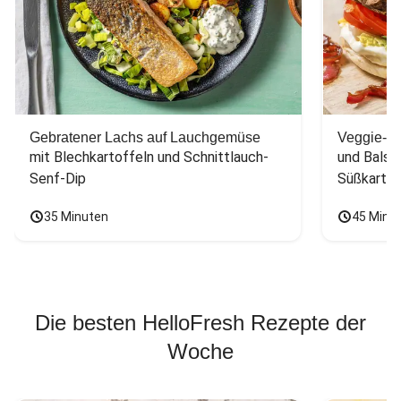
Gebratener Lachs auf Lauchgemüse
Veggie-Bu
mit Blechkartoffeln und Schnittlauch-
und Balsa
Senf-Dip
Süßkarto
35 Minuten
45 Minu
Die besten HelloFresh Rezepte der
Woche