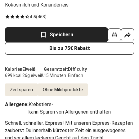
Kokosmilch und Korianderreis
4.5
(
468
)
Speichern
Bis zu 75€ Rabatt
Kalorien
Eiweiß
Gesamtzeit
Difficulty
699 kcal
26g eiweiß
15 Minuten
Einfach
Zeit sparen
Ohne Milchprodukte
Allergene
:
Krebstiere
•
kann Spuren von Allergenen enthalten
Schnell, schneller, Express! Mit unseren Express-Rezepten
zauberst Du innerhalb kürzester Zeit ein ausgewogenes
und vor allem leckeres Gericht auf den Tisch!