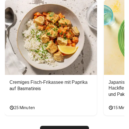
Cremiges Fisch-Frikassee mit Paprika
Japanisc
Hackfleis
auf Basmatireis
und Pak C
25 Minuten
15 Minu