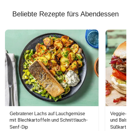
Beliebte Rezepte fürs Abendessen
Gebratener Lachs auf Lauchgemüse
Veggie-Bu
mit Blechkartoffeln und Schnittlauch-
und Balsa
Senf-Dip
Süßkarto