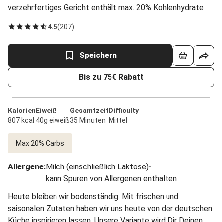
verzehrfertiges Gericht enthält max. 20% Kohlenhydrate
4.5
(
207
)
Speichern
Bis zu 75€ Rabatt
Kalorien
Eiweiß
Gesamtzeit
Difficulty
807 kcal
40g eiweiß
35 Minuten
Mittel
Max 20% Carbs
Allergene
:
Milch (einschließlich Laktose)
•
kann Spuren von Allergenen enthalten
Heute bleiben wir bodenständig. Mit frischen und
saisonalen Zutaten haben wir uns heute von der deutschen
Küche inspirieren lassen. Unsere Variante wird Dir Deinen