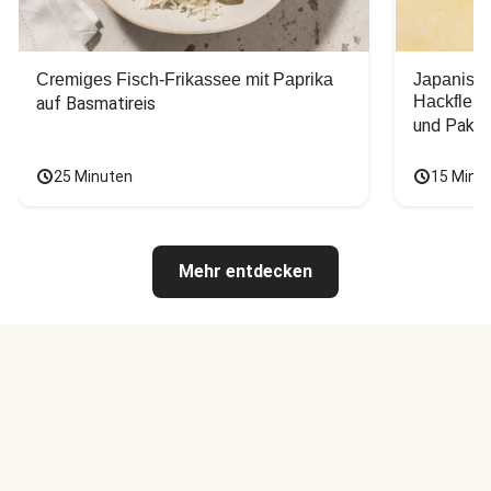
Cremiges Fisch-Frikassee mit Paprika
Japanisc
Hackfleis
auf Basmatireis
und Pak C
25 Minuten
15 Minu
Mehr entdecken