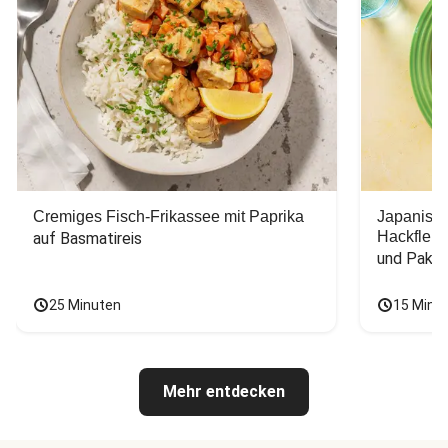
Cremiges Fisch-Frikassee mit Paprika
Japanisc
Hackfleis
auf Basmatireis
und Pak C
25 Minuten
15 Minu
Mehr entdecken