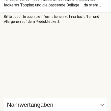
leckeres Topping und die passende Beilage – da steht
Deinem Burgerglück nichts mehr im Weg. Lass es Dir
schmecken!
Bitte beachte auch die Informationen zu Inhaltsstoffen und
Allergenen auf dem Produktetikett.
Nährwertangaben