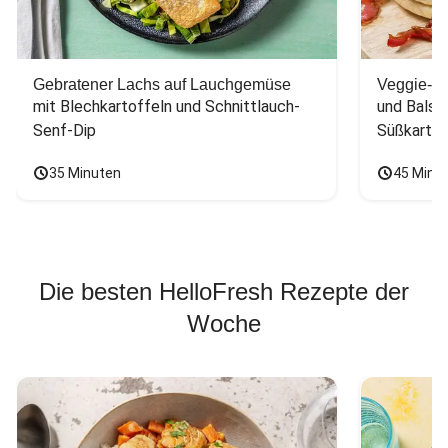
Gebratener Lachs auf Lauchgemüse
Veggie-Bu
mit Blechkartoffeln und Schnittlauch-
und Balsa
Senf-Dip
Süßkarto
35 Minuten
45 Minu
Die besten HelloFresh Rezepte der
Woche