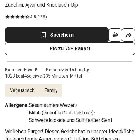
Zucchini, Ajvar und Knoblauch-Dip
4.5
(
168
)
Speichern
Bis zu 75€ Rabatt
Kalorien
Eiweiß
Gesamtzeit
Difficulty
1023 kcal
45g eiweiß
35 Minuten
Mittel
Vegetarisch
Family
Allergene
:
Sesamsamen
•
Weizen
•
Milch (einschließlich Laktose)
•
Schwefeldioxide und Sulfite
•
Eier
•
Senf
Wir lieben Burger! Dieses Gericht hat in unserer Ideenküche
für leuchtende Augen gesorgt. Luftige Brötchen, ein