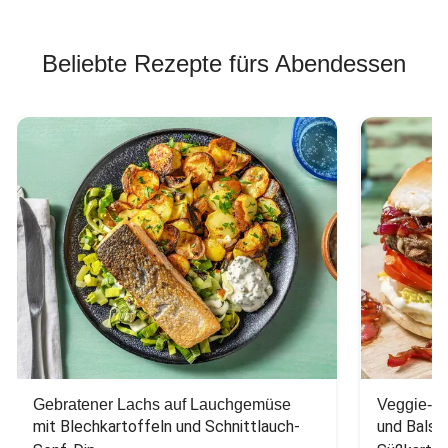
Beliebte Rezepte fürs Abendessen
Gebratener Lachs auf Lauchgemüse
Veggie-Bu
mit Blechkartoffeln und Schnittlauch-
und Balsa