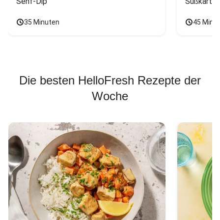
Senf-Dip
Süßkarto
35 Minuten
45 Minu
Die besten HelloFresh Rezepte der
Woche