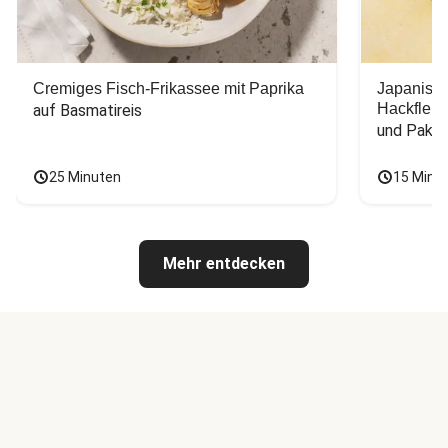
Cremiges Fisch-Frikassee mit Paprika
Japanisc
Hackfleis
auf Basmatireis
und Pak C
25 Minuten
15 Minu
Mehr entdecken