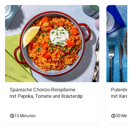
Spanische Chorizo-Reispfanne
Putenbrus
mit Paprika, Tomate und Kräuterdip
mit Karot
15 Minuten
30 Minu