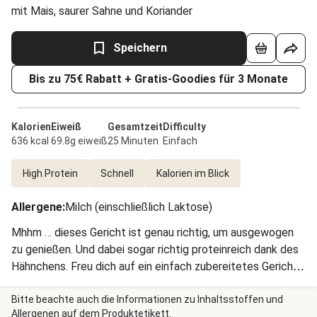
mit Mais, saurer Sahne und Koriander
Speichern
Bis zu 75€ Rabatt + Gratis-Goodies für 3 Monate
Kalorien
Eiweiß
Gesamtzeit
Difficulty
636 kcal
69.8g eiweiß
25 Minuten
Einfach
High Protein
Schnell
Kalorien im Blick
Allergene
:
Milch (einschließlich Laktose)
Mhhm … dieses Gericht ist genau richtig, um ausgewogen
zu genießen. Und dabei sogar richtig proteinreich dank des
Hähnchens. Freu dich auf ein einfach zubereitetes Gericht,
das dir heute den Abend verschönert.
Bitte beachte auch die Informationen zu Inhaltsstoffen und
Allergenen auf dem Produktetikett.