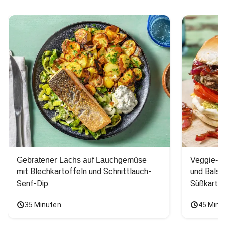
Gebratener Lachs auf Lauchgemüse
Veggie-Bu
mit Blechkartoffeln und Schnittlauch-
und Balsa
Senf-Dip
Süßkarto
35 Minuten
45 Minu