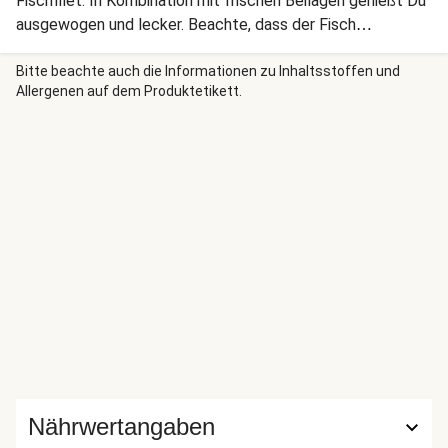
Fischfilet. In Kombination mit frischen Beilagen genießt Du
ausgewogen und lecker. Beachte, dass der Fisch
tiefgefroren war. Taue ihn vor der Zubereitung komplett
auf.
Bitte beachte auch die Informationen zu Inhaltsstoffen und
Allergenen auf dem Produktetikett.
Nährwertangaben