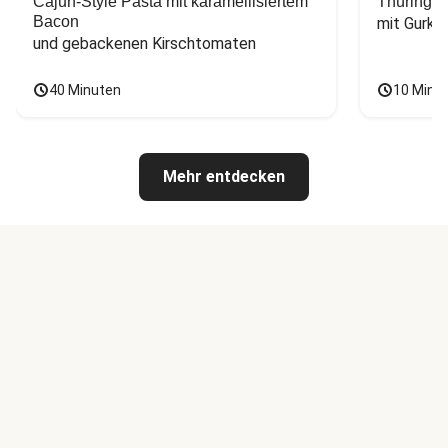
Cajun-Style Pasta mit karamellisiertem
Thüringer
Bacon
mit Gurke
und gebackenen Kirschtomaten
40 Minuten
10 Minu
Mehr entdecken