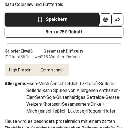
dazu Coleslaw und Butterreis
Speichern
Bis zu 75€ Rabatt
Kalorien
Eiweiß
Gesamtzeit
Difficulty
712 kcal
56.1g eiweiß
15 Minuten
Einfach
High Protein
Extra schnell
Allergene
:
Fisch
•
Milch (einschließlich Laktose)
•
Sellerie
•
Sellerie
•
kann Spuren von Allergenen enthalten
•
Eier
•
Senf
•
Soja
•
Glutenhaltiges Getreide
•
Gerste
•
Weizen
•
Khorasan
•
Sesamsamen
•
Dinkel
•
Milch (einschließlich Laktose)
•
Roggen
•
Hafer
Heute wird es besonders proteinreich mit einem zarten