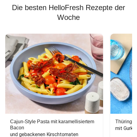
Die besten HelloFresh Rezepte der
Woche
Cajun-Style Pasta mit karamellisiertem
Thüringer
Bacon
mit Gurke
und gebackenen Kirschtomaten