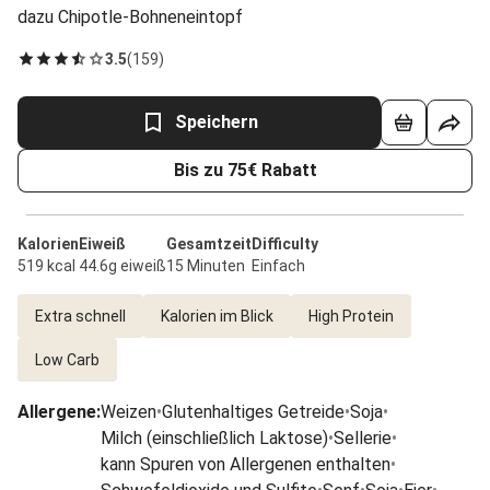
dazu Chipotle-Bohneneintopf
3.5
(
159
)
Speichern
Bis zu 75€ Rabatt
Kalorien
Eiweiß
Gesamtzeit
Difficulty
519 kcal
44.6g eiweiß
15 Minuten
Einfach
Extra schnell
Kalorien im Blick
High Protein
Low Carb
Allergene
:
Weizen
•
Glutenhaltiges Getreide
•
Soja
•
Milch (einschließlich Laktose)
•
Sellerie
•
kann Spuren von Allergenen enthalten
•