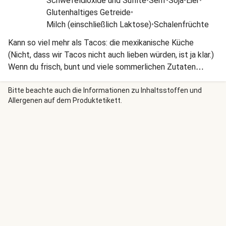
Schwefeldioxide und Sulfite
•
Senf
•
Soja
•
Eier
•
Glutenhaltiges Getreide
•
Milch (einschließlich Laktose)
•
Schalenfrüchte
Kann so viel mehr als Tacos: die mexikanische Küche
(Nicht, dass wir Tacos nicht auch lieben würden, ist ja klar.)
Wenn du frisch, bunt und viele sommerlichen Zutaten
essen möchtest, bist du hier auf jeden Fall richtig.
Bitte beachte auch die Informationen zu Inhaltsstoffen und
Allergenen auf dem Produktetikett.