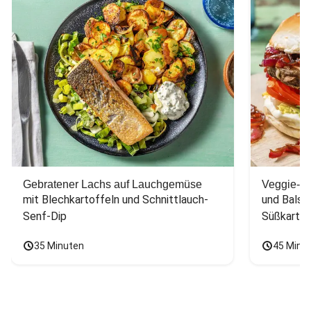
Gebratener Lachs auf Lauchgemüse
Veggie-Bu
mit Blechkartoffeln und Schnittlauch-
und Balsa
Senf-Dip
Süßkarto
35 Minuten
45 Minu