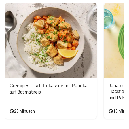
Cremiges Fisch-Frikassee mit Paprika
Japanisc
Hackfleis
auf Basmatireis
und Pak C
25 Minuten
15 Minu