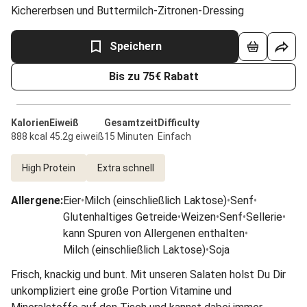
Kichererbsen und Buttermilch-Zitronen-Dressing
Speichern
Bis zu 75€ Rabatt
Kalorien
Eiweiß
Gesamtzeit
Difficulty
888 kcal
45.2g eiweiß
15 Minuten
Einfach
High Protein
Extra schnell
Allergene
:
Eier
•
Milch (einschließlich Laktose)
•
Senf
•
Glutenhaltiges Getreide
•
Weizen
•
Senf
•
Sellerie
•
kann Spuren von Allergenen enthalten
•
Milch (einschließlich Laktose)
•
Soja
Frisch, knackig und bunt. Mit unseren Salaten holst Du Dir
unkompliziert eine große Portion Vitamine und