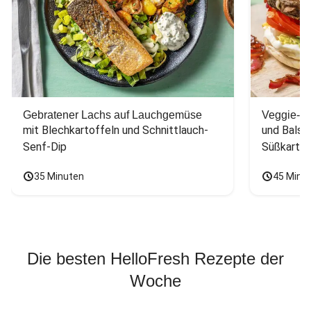
Gebratener Lachs auf Lauchgemüse
Veggie-Bu
mit Blechkartoffeln und Schnittlauch-
und Balsa
Senf-Dip
Süßkarto
35 Minuten
45 Minu
Die besten HelloFresh Rezepte der
Woche