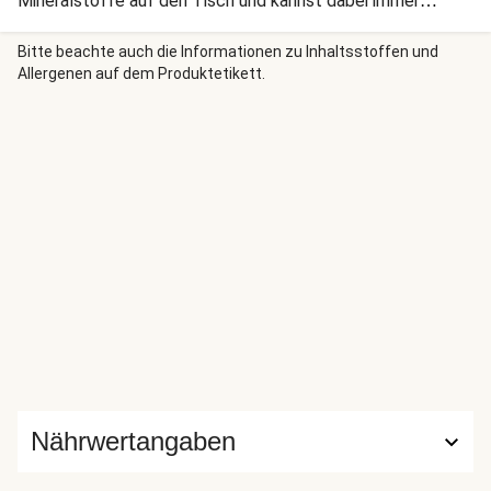
Mineralstoffe auf den Tisch und kannst dabei immer
wieder neu variieren und kombinieren. Obendrein ist Gemüse
ein toller Ballaststoff-Lieferant. Also Teller füllen und
Bitte beachte auch die Informationen zu Inhaltsstoffen und
Allergenen auf dem Produktetikett.
genießen!
Nährwertangaben